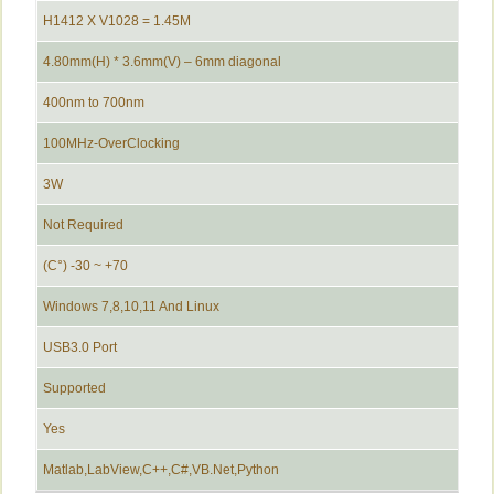
H1412 X V1028 = 1.45M
4.80mm(H) * 3.6mm(V) – 6mm diagonal
400nm to 700nm
100MHz-OverClocking
3W
Not Required
70+ ~ 30- (°C)
Windows 7,8,10,11 And Linux
USB3.0 Port
Supported
Yes
Matlab,LabView,C++,C#,VB.Net,Python