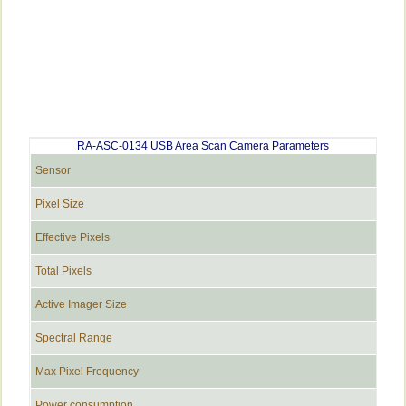
RA-ASC-0134 USB Area Scan Camera Parameters
Sensor
Pixel Size
Effective Pixels
Total Pixels
Active Imager Size
Spectral Range
Max Pixel Frequency
Power consumption