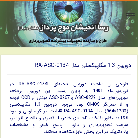
دوربین 1.3 مگاپیکسلی مدل RA-ASC-0134
طراحی و ساخت دوربین ناحیه‌ای RA-ASC-0134I در
فروردین‌ماه 1401 به پایان رسید. این دوربین برخلاف
دوربین‌های مدل ASC-0229 و ASC-0267 مبتنی بر CCD نبوده
و از حس‌گر CMOS بهره می‌برد. دوربین 1.3 مگاپیکسلی
(1280×964) مدل RA-ASC-0134 قابلیت تریگر خارجی و مود
ROI به‌منظور انتخاب ناحیه‌ای خاص از تصویر و بالطبع افزایش
سرعت تصویربرداری را دارد. پاسخ طیفی و مشخصات
پارامتریک در این بخش قابل‌مشاهده هستند.