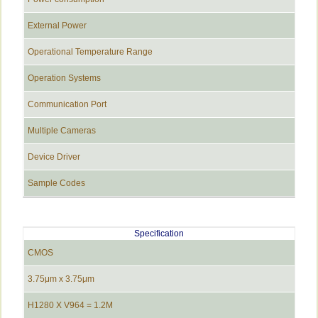
External Power
Operational Temperature Range
Operation Systems
Communication Port
Multiple Cameras
Device Driver
Sample Codes
Specification
CMOS
3.75μm x 3.75μm
H1280 X V964 = 1.2M