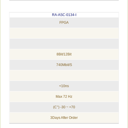
RA-ASC-0134-I
FPGA
8Bit/12Bit
740Mbit/S
10ns>
Max 72 Hz
70+ ~ 30- (°C)
3Days After Order