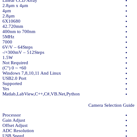
Linear CCD Array
2.8μm x 4μm
4μm
2.8μm
6X10680
42.720mm
400nm to 700nm
5MHz
7000
6V/V – 64Steps
300mV – 512Steps+/-
1.5W
Not Required
60+ ~ 0 (°C)
Windows 7,8,10,11 And Linux
USB2.0 Port
Supported
Yes
Matlab,LabView,C++,C#,VB.Net,Python
Camera Selection Guide
Processor
Gain Adjust
Offset Adjust
ADC Resolution
USB Speed