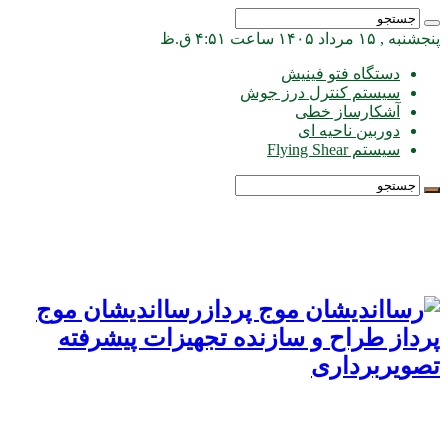
پنجشنبه , ۱۵ مرداد ۱۴۰۵ ساعت ۴:۵۱ ق.ظ
دستگاه فتو فینیش
سیستم کنترل درز جوش
آشکارساز خطی
دوربین ناحیه ای
سیستم Flying Shear
رسااندیشان موج
پرداز طراح و سازنده تجهیزات پیشرفته
تصویربرداری