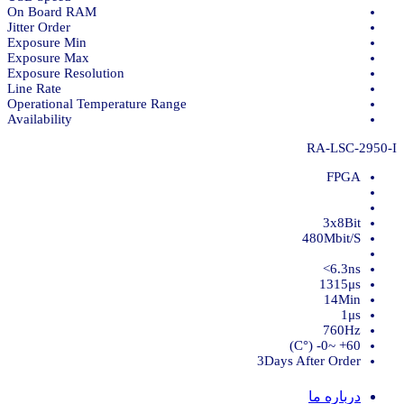
On Board RAM
Jitter Order
Exposure Min
Exposure Max
Exposure Resolution
Line Rate
Operational Temperature Range
Availability
RA-LSC-2950-I
FPGA
3x8Bit
480Mbit/S
6.3ns>
1315μs
14Min
1μs
760Hz
60+ ~0- (°C)
3Days After Order
درباره ما