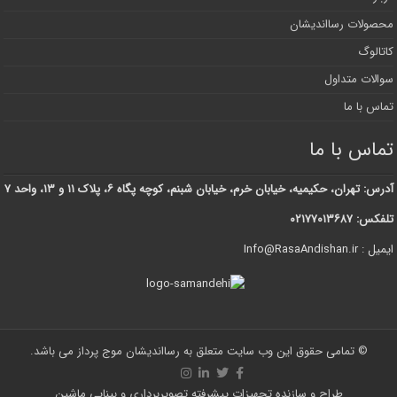
محصولات رسااندیشان
کاتالوگ
سوالات متداول
تماس با ما
تماس با ما
آدرس: تهران، حکیمیه، خیابان خرم، خیابان شبنم، کوچه پگاه ۶، پلاک ۱۱ و ۱۳، واحد ۷
تلفکس: ۰۲۱۷۷۰۱۳۶۸۷
ایمیل : Info@RasaAndishan.ir
© تمامی حقوق این وب سایت متعلق به رسااندیشان موج پرداز می باشد.
طراح و سازنده تجهیزات پیشرفته تصویربرداری و بینایی ماشین