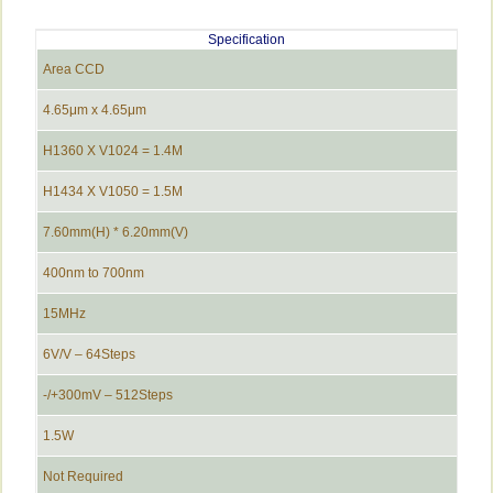
Specification
Area CCD
4.65μm x 4.65μm
H1360 X V1024 = 1.4M
H1434 X V1050 = 1.5M
7.60mm(H) * 6.20mm(V)
400nm to 700nm
15MHz
6V/V – 64Steps
300mV – 512Steps+/-
1.5W
Not Required