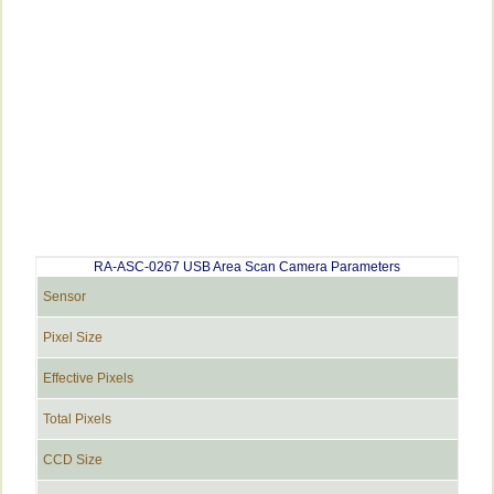
RA-ASC-0267 USB Area Scan Camera Parameters
Sensor
Pixel Size
Effective Pixels
Total Pixels
CCD Size