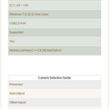
55+ ~ 10- (°C)
Windows 7,8,10,11 And Linux
USB2.0 Port
Supported
Yes
Matlab,LabView,C++,C#,VB.Net,Python
Camera Selection Guide
Processor
Gain Adjust
Offset Adjust