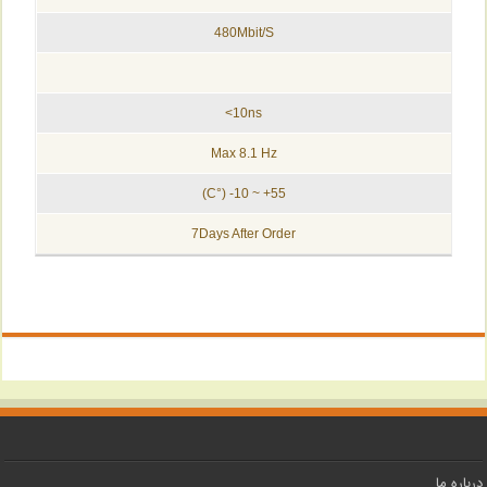
480Mbit/S
10ns>
Max 8.1 Hz
55+ ~ 10- (°C)
7Days After Order
درباره ما