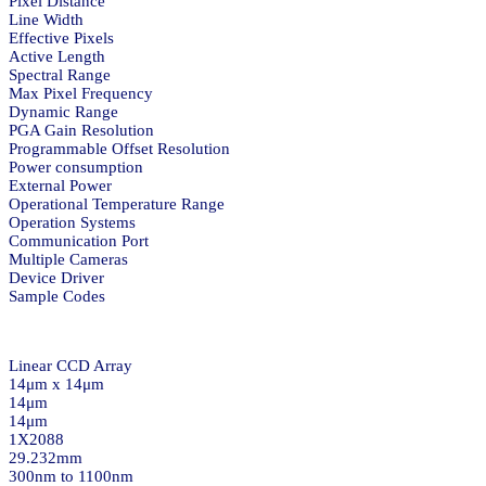
Pixel Distance
Line Width
Effective Pixels
Active Length
Spectral Range
Max Pixel Frequency
Dynamic Range
PGA Gain Resolution
Programmable Offset Resolution
Power consumption
External Power
Operational Temperature Range
Operation Systems
Communication Port
Multiple Cameras
Device Driver
Sample Codes
Linear CCD Array
14μm x 14μm
14μm
14μm
1X2088
29.232mm
300nm to 1100nm