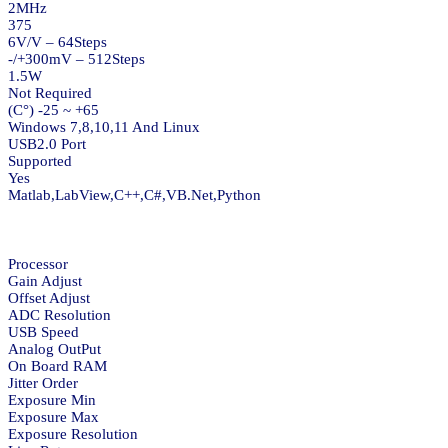
2MHz
375
6V/V – 64Steps
300mV – 512Steps+/-
1.5W
Not Required
65+ ~ 25- (°C)
Windows 7,8,10,11 And Linux
USB2.0 Port
Supported
Yes
Matlab,LabView,C++,C#,VB.Net,Python
Processor
Gain Adjust
Offset Adjust
ADC Resolution
USB Speed
Analog OutPut
On Board RAM
Jitter Order
Exposure Min
Exposure Max
Exposure Resolution