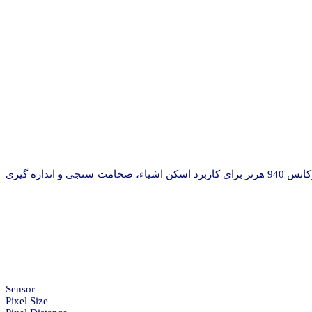
دوربین خطی RA-LSC-3753 در آبانماه 1393 طراحی و ساخته شده است. دوربین RA-LSC-3753 یک دوربین 2088 پیکسلی مونوکروم بوده که با فرکانس 940 هرتز برای کاربرد اسکن اشیاء، ضخامت سنجی و اندازه گیری
Sensor
Pixel Size