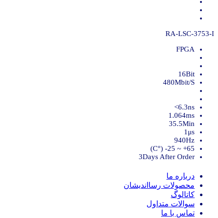
RA-LSC-3753-I
FPGA
16Bit
480Mbit/S
6.3ns>
1.064ms
35.5Min
1μs
940Hz
65+ ~ 25- (°C)
3Days After Order
درباره ما
محصولات رسااندیشان
کاتالوگ
سوالات متداول
تماس با ما