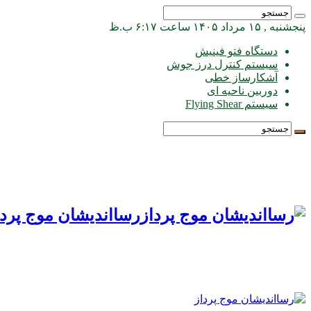
پنجشنبه , ۱۵ مرداد ۱۴۰۵ ساعت ۶:۱۷ ب.ظ
دستگاه فتو فینیش
سیستم کنترل درز جوش
آشکارساز خطی
دوربین ناحیه ای
سیستم Flying Shear
رسااندیشان موج پردا