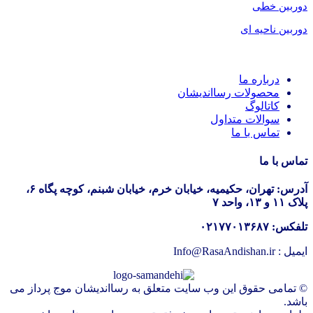
د
وربین خطی
دوربین ناحیه ای
درباره ما
محصولات رسااندیشان
کاتالوگ
سوالات متداول
تماس با ما
تماس با ما
آدرس: تهران، حکیمیه، خیابان خرم، خیابان شبنم، کوچه پگاه ۶،
پلاک ۱۱ و ۱۳، واحد ۷
تلفکس: ۰۲۱۷۷۰۱۳۶۸۷
ایمیل : Info@RasaAndishan.ir
© تمامی حقوق این وب سایت متعلق به رسااندیشان موج پرداز می
باشد.