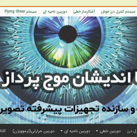
سیستم کنترل درز جوش
آشکارساز خطی
دوربین ناحیه ای
سیستم Flying Shear
ل درز
دوربین خطی
دوربین ناحیه ای
دوربین حرارتی(ترموویژن)
کاتا