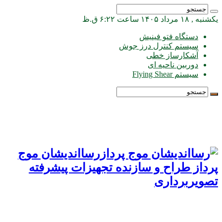
یکشنبه , ۱۸ مرداد ۱۴۰۵ ساعت ۶:۲۲ ق.ظ
دستگاه فتو فینیش
سیستم کنترل درز جوش
آشکارساز خطی
دوربین ناحیه ای
سیستم Flying Shear
رسااندیشان موج
پرداز طراح و سازنده تجهیزات پیشرفته
تصویربرداری