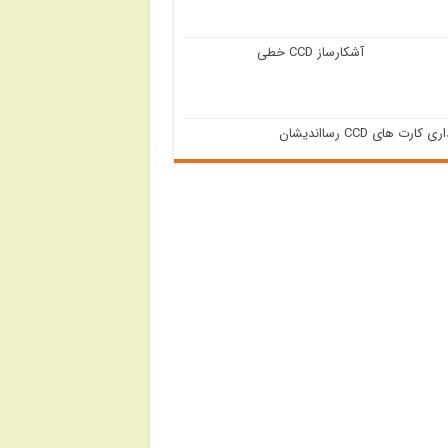
آشکارساز CCD خطی
 کارت های CCD رسااندیشان