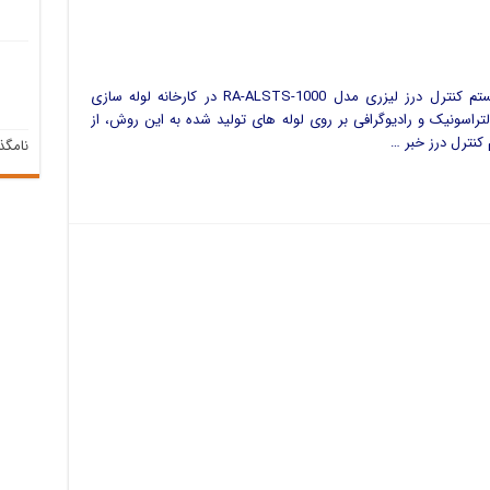
در بهمن ماه 1394 جوش خودکار به کمک سیستم کنترل درز لیزری مدل RA-ALSTS-1000 در کارخانه لوله سازی
تراسونیک و رادیوگرافی بر روی لوله های تولید شده به این روش، از
کنترل درز خبر …
نامگذاری