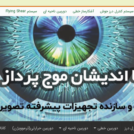
سیستم کنترل درز جوش
آشکارساز خطی
دوربین ناحیه ای
سیستم Flying Shear
ل درز
دوربین خطی
دوربین ناحیه ای
دوربین حرارتی(ترموویژن)
کاتا