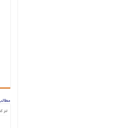
مطالب 
لنز ک