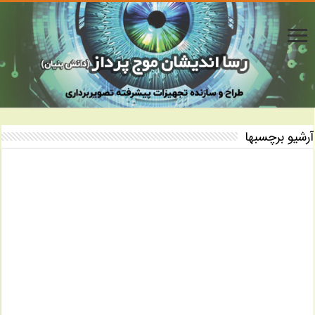
آرشیو برچسبها