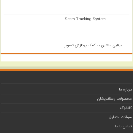
Seam Tracking System
بینایی ماشین به کمک پردازش تصویر
درباره ما
محصولات رسااندیشان
کاتالوگ
سوالات متداول
تماس با ما