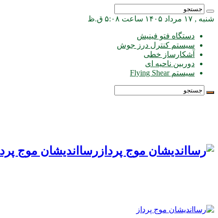
شنبه , ۱۷ مرداد ۱۴۰۵ ساعت ۵:۰۸ ق.ظ
دستگاه فتو فینیش
سیستم کنترل درز جوش
آشکارساز خطی
دوربین ناحیه ای
سیستم Flying Shear
رسااندیشان موج پردا