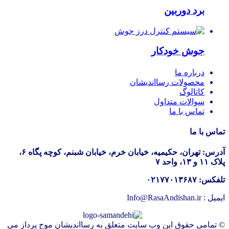
برد دوربین
جوش خودکار
درباره ما
محصولات رسااندیشان
کاتالوگ
سوالات متداول
تماس با ما
تماس با ما
آدرس: تهران، حکیمیه، خیابان خرم، خیابان شبنم، کوچه پگاه ۶،
پلاک ۱۱ و ۱۳، واحد ۷
تلفکس: ۰۲۱۷۷۰۱۳۶۸۷
ایمیل : Info@RasaAndishan.ir
© تمامی حقوق این وب سایت متعلق به رسااندیشان موج پرداز می