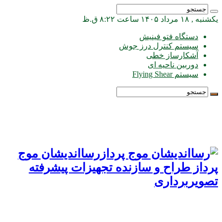
یکشنبه , ۱۸ مرداد ۱۴۰۵ ساعت ۸:۲۲ ق.ظ
دستگاه فتو فینیش
سیستم کنترل درز جوش
آشکارساز خطی
دوربین ناحیه ای
سیستم Flying Shear
رسااندیشان موج
پرداز طراح و سازنده تجهیزات پیشرفته
تصویربرداری