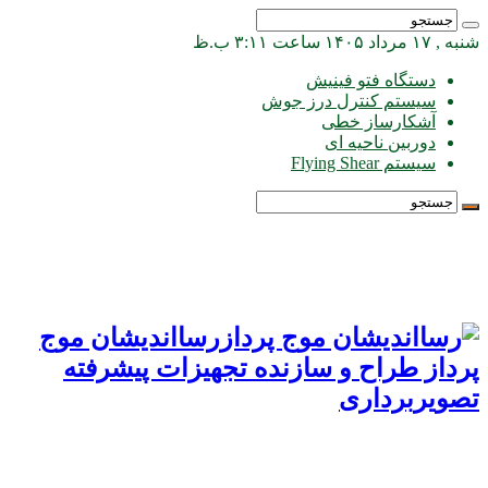
شنبه , ۱۷ مرداد ۱۴۰۵ ساعت ۳:۱۱ ب.ظ
دستگاه فتو فینیش
سیستم کنترل درز جوش
آشکارساز خطی
دوربین ناحیه ای
سیستم Flying Shear
رسااندیشان موج
پرداز طراح و سازنده تجهیزات پیشرفته
تصویربرداری