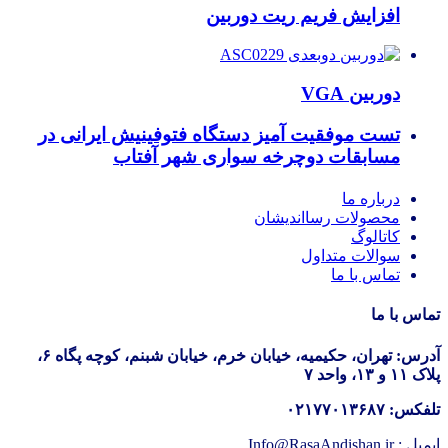
افزایش فریم ریت دوربین
دوربین VGA
تست موفقیت آمیز دستگاه فتوفینیش ایرانی در
مسابقات دوچرخه سواری شهر آفتاب
درباره ما
محصولات رسااندیشان
کاتالوگ
سوالات متداول
تماس با ما
تماس با ما
آدرس: تهران، حکیمیه، خیابان خرم، خیابان شبنم، کوچه پگاه ۶،
پلاک ۱۱ و ۱۳، واحد ۷
تلفکس: ۰۲۱۷۷۰۱۳۶۸۷
ایمیل : Info@RasaAndishan.ir