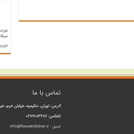
طراح
سیالا
دوربی
تماس با ما
آدرس: تهران، حکیمیه، خیابان خرم، خیابان شبنم، کوچه 
تلفکس: ۰۲۱۷۷۰۱۳۶۸۷
ایمیل : Info@RasaAndishan.ir