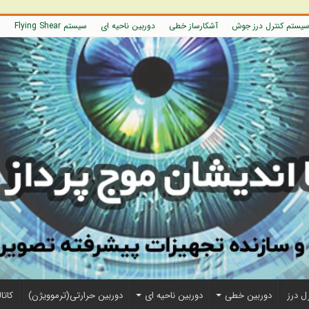
یستم کنترل درز جوش
آشکارساز خطی
دوربین ناحیه ای
سیستم Flying Shear
ل درز
دوربین خطی
دوربین ناحیه ای
دوربین حرارتی(ترموویژن)
کاتا