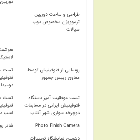
دوربین
طراحی و ساخت دوربین
ترموویژن مخصوص ذوب
سیالات
هوشمند
لاستیک
رونمایی از فتوفینیش توسط
تست مو
معاون رییس جمهور
فتوفینی
دومیدان
تست موفقیت آمیز دستگاه
تست مو
فتوفینیش ایرانی در مسابقات
فتوفینی
دوچرخه سواری شهر آفتاب
اسب دو
Photo Finish Camera
شاتر رو
دهمین نمایشگاه تجهیزات