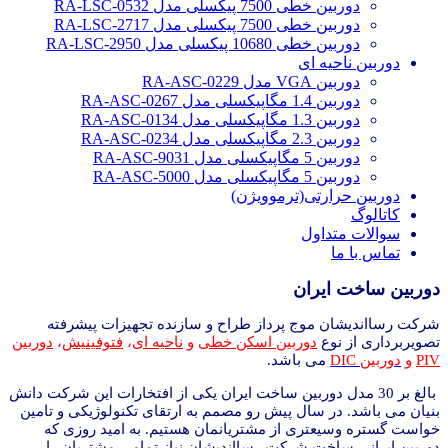
دوربین خطی 7500 پیکسلی مدل RA-LSC-0532
دوربین خطی 7500 پیکسلی مدل RA-LSC-2717
دوربین خطی 10680 پیکسلی مدل RA-LSC-2950
دوربین ناحیه ای
دوربین VGA مدل RA-ASC-0229
دوربین 1.4 مگاپیکسلی مدل RA-ASC-0267
دوربین 1.3 مگاپیکسلی مدل RA-ASC-0134
دوربین 2.3 مگاپیکسلی مدل RA-ASC-0234
دوربین 5 مگاپیکسلی مدل RA-ASC-9031
دوربین 5 مگاپیکسلی مدل RA-ASC-5000
دوربین حرارتی(ترموویژن)
کاتالوگ
سوالات متداول
تماس با ما
دوربین ساخت ایران
شرکت رسااندیشان موج پرداز طراح و سازنده تجهیزات پیشرفته
تصویربرداری از نوع
دوربین اسکن خطی
و
ناحیه ای
،
فتوفینیش
،
دوربین
PIV
و
دوربین DIC
می باشد.
بالغ بر 30 مدل دوربین ساخت ایران یکی از افتخارات این شرکت دانش
بنیان می باشد. در سال پیش رو مصمم به ارتقای تکنولوژیکی و تامین
خواست گستره وسیعتری از مشتریانمان هستیم. به امید روزی که
دوربین ایرانی ساخت شرکت رسااندیشان نیاز تمامی مشتریان را