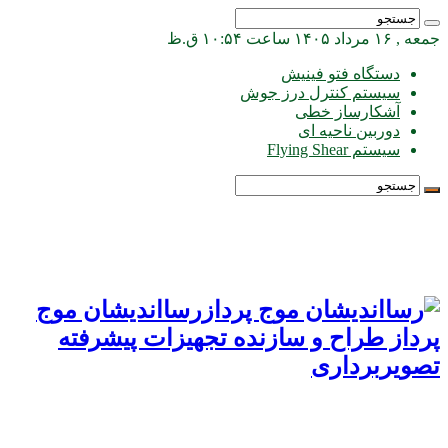
جمعه , ۱۶ مرداد ۱۴۰۵ ساعت ۱۰:۵۴ ق.ظ
دستگاه فتو فینیش
سیستم کنترل درز جوش
آشکارساز خطی
دوربین ناحیه ای
سیستم Flying Shear
رسااندیشان موج
پرداز طراح و سازنده تجهیزات پیشرفته
تصویربرداری