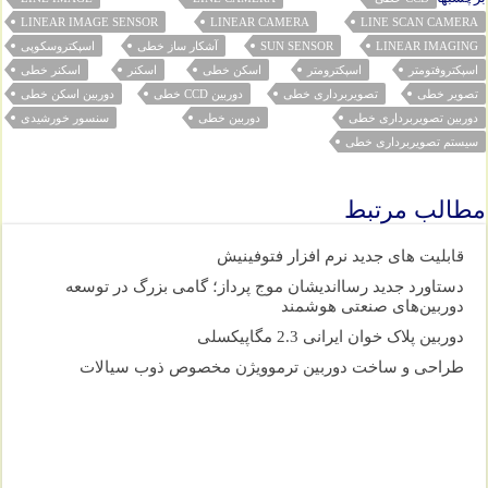
LINEAR IMAGE SENSOR
LINEAR CAMERA
LINE SCAN CAMERA
LINEAR IMAGING
SUN SENSOR
آشکار ساز خطی
اسپکتروسکوپی
اسپکتروفتومتر
اسپکترومتر
اسکن خطی
اسکنر
اسکنر خطی
تصویر خطی
تصویربرداری خطی
دوربین CCD خطی
دوربین اسکن خطی
دوربین تصویربرداری خطی
دوربین خطی
سنسور خورشیدی
سیستم تصویربرداری خطی
مطالب مرتبط
قابلیت های جدید نرم افزار فتوفینیش
دستاورد جدید رسااندیشان موج پرداز؛ گامی بزرگ در توسعه
دوربین‌های صنعتی هوشمند
دوربین پلاک خوان ایرانی 2.3 مگاپیکسلی
طراحی و ساخت دوربین ترموویژن مخصوص ذوب سیالات