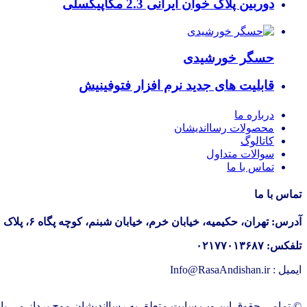
دوربین پلاک خوان ایرانی 2.3 مگاپیکسلی
حسگر خورشیدی
قابلیت های جدید نرم افزار فتوفینیش
درباره ما
محصولات رسااندیشان
کاتالوگ
سوالات متداول
تماس با ما
تماس با ما
آدرس: تهران، حکیمیه، خیابان خرم، خیابان شبنم، کوچه پگاه ۶، پلاک ۱۱ و ۱۳، واحد ۷
تلفکس: ۰۲۱۷۷۰۱۳۶۸۷
ایمیل : Info@RasaAndishan.ir
© تمامی حقوق این وب سایت متعلق به رسااندیشان موج پرداز می با