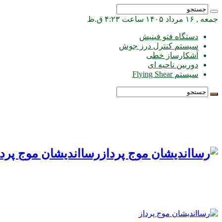
جمعه , ۱۶ مرداد ۱۴۰۵ ساعت ۴:۲۳ ق.ظ
دستگاه فتو فینیش
سیستم کنترل درز جوش
آشکارساز خطی
دوربین ناحیه ای
سیستم Flying Shear
رسااندیشان موج پردا