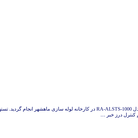
در بهمن ماه 1394 جوش خودکار به کمک سیستم کنترل درز لیزری مدل RA-ALSTS-1000 در
 کنترل درز خبر …