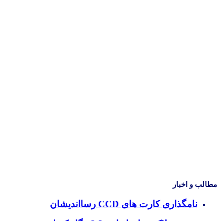
مطالب و اخبار
نامگذاری کارت های CCD رسااندیشان