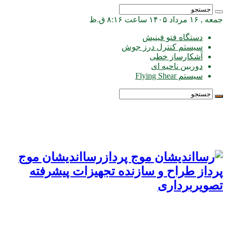
جمعه , ۱۶ مرداد ۱۴۰۵ ساعت ۸:۱۶ ق.ظ
دستگاه فتو فینیش
سیستم کنترل درز جوش
آشکارساز خطی
دوربین ناحیه ای
سیستم Flying Shear
رسااندیشان موج
پرداز طراح و سازنده تجهیزات پیشرفته
تصویربرداری