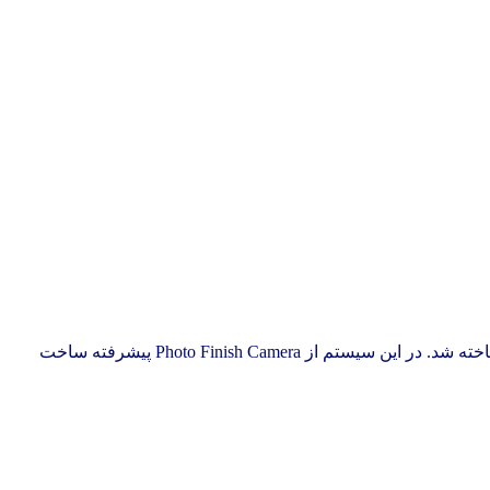
با تلاش شبانه روزی متخصصان شرکت رسااندیشان نمونه پیشرفته سیستم فوتوفینیش در فروردین ماه 1402 طراحی و در آبان ماه 1402 ساخته شد. در این سیستم از Photo Finish Camera پیشرفته ساخت