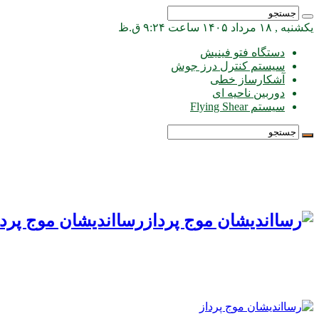
یکشنبه , ۱۸ مرداد ۱۴۰۵ ساعت ۹:۲۴ ق.ظ
دستگاه فتو فینیش
سیستم کنترل درز جوش
آشکارساز خطی
دوربین ناحیه ای
سیستم Flying Shear
رسااندیشان موج پردا