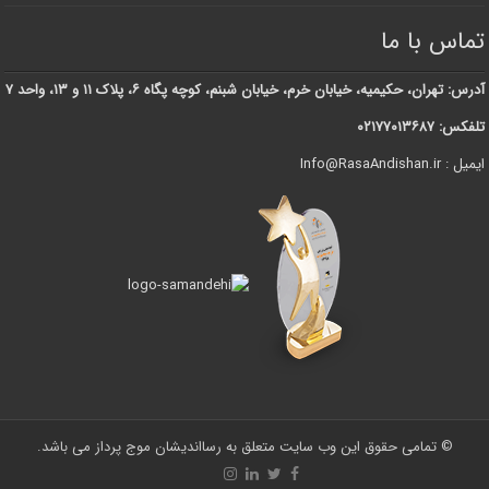
تماس با ما
آدرس: تهران، حکیمیه، خیابان خرم، خیابان شبنم، کوچه پگاه ۶، پلاک ۱۱ و ۱۳، واحد ۷
تلفکس: ۰۲۱۷۷۰۱۳۶۸۷
ایمیل : Info@RasaAndishan.ir
© تمامی حقوق این وب سایت متعلق به رسااندیشان موج پرداز می باشد.