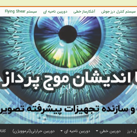
سیستم کنترل درز جوش
آشکارساز خطی
دوربین ناحیه ای
سیستم Flying Shear
ل درز
دوربین خطی
دوربین ناحیه ای
دوربین حرارتی(ترموویژن)
کاتا