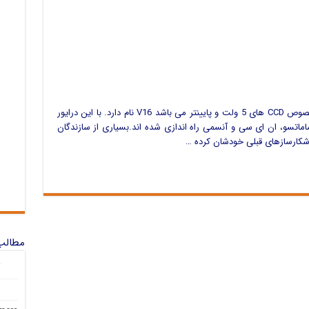
جدیدترین درایور CCD خطی رسااندیشان که مخصوص CCD های 5 ولت و پایینتر می باشد V16 نام دارد. با این درایور
ماماتسو، ان ای سی و آنسمی راه اندازی شده اند.بسیاری از سازندگان
شکارسازهای قبلی خودشان کرده …
مطالب 