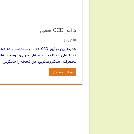
درایور CCD خطی
دوربینها
CCD های مختلف از برندهای سونی، توشیبا، ها
تجهیزات اسپکتروسکوپی این نسخه را جایگزین آ
مطالب بیشتر