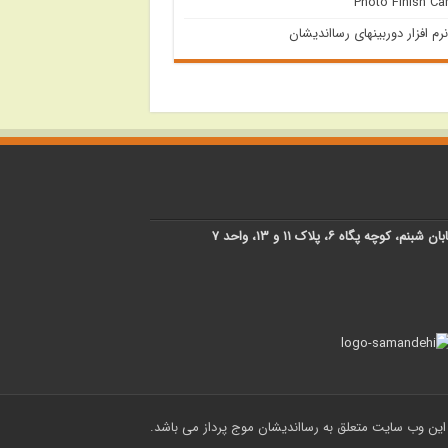
Photo Finish C
نرم افزار دوربینهای رسااندیشان
پگاه ۶، پلاک ۱۱ و ۱۳، واحد ۷
ین وب سایت متعلق به رسااندیشان موج پرداز می باشد.