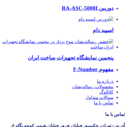
دوربین RA-ASC-5000I
اسپید دام
پنجمین نمایشگاه تجهیزات ساخت ایران
مفهوم F-Number
درباره ما
محصولات رسااندیشان
کاتالوگ
سوالات متداول
تماس با ما
تماس با ما
آدرس: تهران، حکیمیه، خیابان خرم، خیابان شبنم، کوچه پگاه ۶،