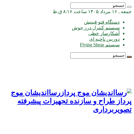
جمعه , ۱۶ مرداد ۱۴۰۵ ساعت ۸:۱۶ ق.ظ
دستگاه فتو فینیش
سیستم کنترل درز جوش
آشکارساز خطی
دوربین ناحیه ای
سیستم Flying Shear
رسااندیشان موج
پرداز طراح و سازنده تجهیزات پیشرفته
تصویربرداری