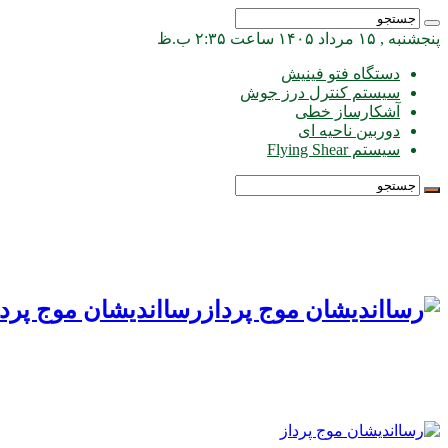
پنجشنبه , ۱۵ مرداد ۱۴۰۵ ساعت ۲:۳۵ ب.ظ
دستگاه فتو فینیش
سیستم کنترل درز جوش
آشکارساز خطی
دوربین ناحیه ای
سیستم Flying Shear
رسااندیشان موج پردا