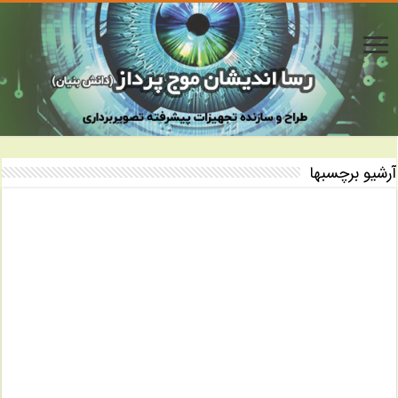
آرشیو برچسبها