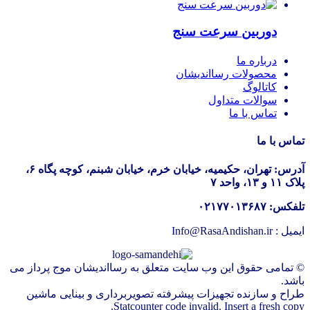
دوربین سرعت سنج
درباره ما
محصولات رسااندیشان
کاتالوگ
سوالات متداول
تماس با ما
تماس با ما
آدرس: تهران، حکیمیه، خیابان خرم، خیابان شبنم، کوچه پگاه ۶،
پلاک ۱۱ و ۱۳، واحد ۷
تلفکس: ۰۲۱۷۷۰۱۳۶۸۷
ایمیل : Info@RasaAndishan.ir
© تمامی حقوق این وب سایت متعلق به رسااندیشان موج پرداز می
باشد.
طراح و سازنده تجهیزات پیشرفته تصویربرداری و بینایی ماشین
Statcounter code invalid. Insert a fresh copy.