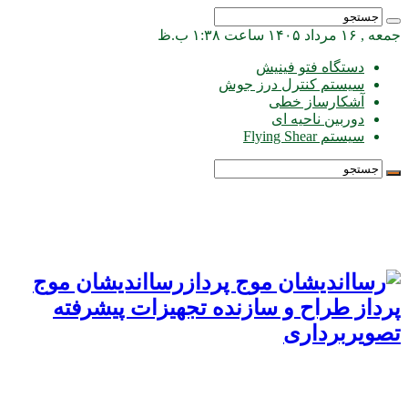
جمعه , ۱۶ مرداد ۱۴۰۵ ساعت ۱:۳۸ ب.ظ
دستگاه فتو فینیش
سیستم کنترل درز جوش
آشکارساز خطی
دوربین ناحیه ای
سیستم Flying Shear
رسااندیشان موج
پرداز طراح و سازنده تجهیزات پیشرفته
تصویربرداری