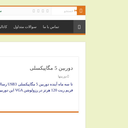
سیس
تماس با ما
سوالات متداول
کاتال
دوربین 5 مگاپیکسلی
دوربینها
فریم ریت 120 هرتز در رزولوشن VGA این دوربین را به دوربین ایده آلی برای طیف وسیعی از کاربردها مبدل می نماید.