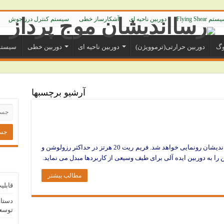
تم Flying Shear
دوربین ناحیه ای
آشکارساز خطی
سیستم کنترل درز جوش
وگ
دوربین حرارتی(ترموویژن)
دوربین ناحیه ای
دوربین خطی
سیستم 
آرشیو برچسبها
تا سه ماه آینده دوربین 5 مگاپیکسلی USB3 رسااندیشان رونمایی خواهد شد. فریم ریت 20 هرتز در حداکثر رزولوشن و
مطالب بیشتر
قابلی
دستاو
توسعه