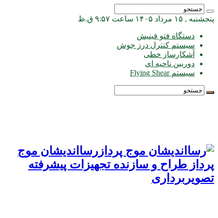
پنجشنبه , ۱۵ مرداد ۱۴۰۵ ساعت ۹:۵۷ ق.ظ
دستگاه فتو فینیش
سیستم کنترل درز جوش
آشکارساز خطی
دوربین ناحیه ای
سیستم Flying Shear
رسااندیشان موج
پرداز طراح و سازنده تجهیزات پیشرفته
تصویربرداری