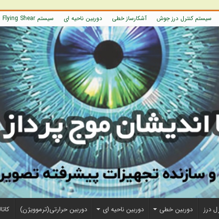
سیستم کنترل درز جوش
آشکارساز خطی
دوربین ناحیه ای
سیستم Flying Shear
ل درز
دوربین خطی
دوربین ناحیه ای
دوربین حرارتی(ترموویژن)
کاتا