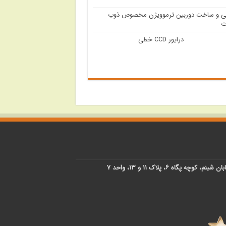
ی و ساخت دوربین ترموویژن مخصوص ذوب
ت
درایور CCD خطی
پگاه ۶، پلاک ۱۱ و ۱۳، واحد ۷