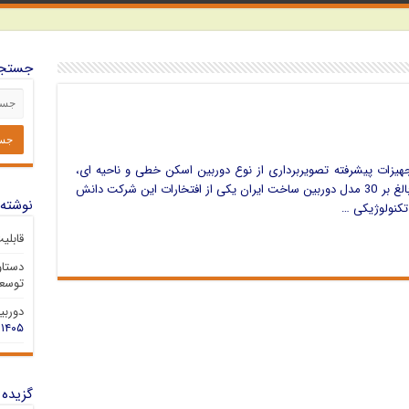
جستجو
هیزات پیشرفته تصویربرداری از نوع دوربین اسکن خطی و ناحیه ای،
فتوفینیش، دوربین PIV و دوربین DIC می باشد. بالغ بر 30 مدل دوربین ساخت ایران یکی از افتخارات این شرکت دانش
نوشته‌
تکنولوژیکی …
قابلی
دستاو
توسعه
دوربین 
۱۴۰۵
گزیده 