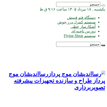
یکشنبه , ۱۸ مرداد ۱۴۰۵ ساعت ۹:۱۶ ق.ظ
دستگاه فتو فینیش
سیستم کنترل درز جوش
آشکارساز خطی
دوربین ناحیه ای
سیستم Flying Shear
رسااندیشان موج
پرداز طراح و سازنده تجهیزات پیشرفته
تصویربرداری