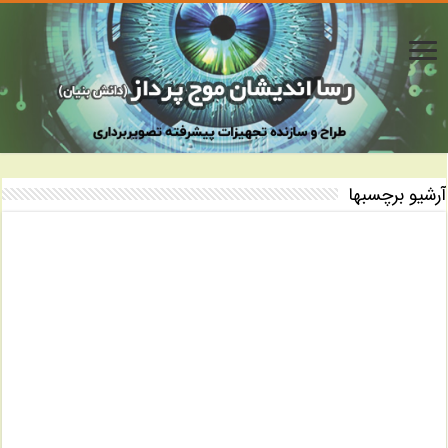
آرشیو برچسبها