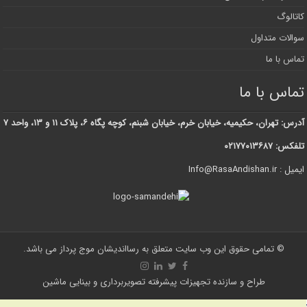
کاتالوگ
سوالات متداول
تماس با ما
تماس با ما
آدرس: تهران، حکیمیه، خیابان خرم، خیابان شبنم، کوچه پگاه ۶، پلاک ۱۱ و ۱۳، واحد ۷
تلفکس: ۰۲۱۷۷۰۱۳۶۸۷
ایمیل : Info@RasaAndishan.ir
© تمامی حقوق این وب سایت متعلق به رسااندیشان موج پرداز می باشد.
طراح و سازنده تجهیزات پیشرفته تصویربرداری و بینایی ماشین
Statcounter code invalid. Insert a fresh copy