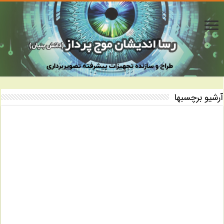
آرشیو برچسبها