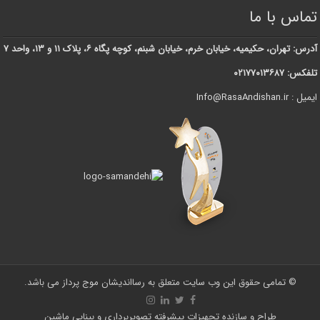
تماس با ما
آدرس: تهران، حکیمیه، خیابان خرم، خیابان شبنم، کوچه پگاه ۶، پلاک ۱۱ و ۱۳، واحد ۷
تلفکس: ۰۲۱۷۷۰۱۳۶۸۷
ایمیل : Info@RasaAndishan.ir
© تمامی حقوق این وب سایت متعلق به رسااندیشان موج پرداز می باشد.
طراح و سازنده تجهیزات پیشرفته تصویربرداری و بینایی ماشین