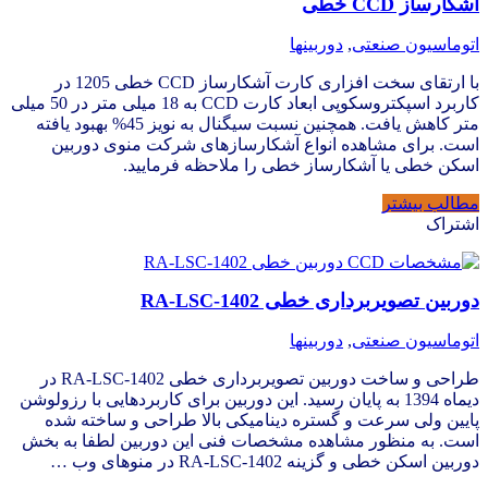
آشکارساز CCD خطی
اتوماسیون صنعتی
,
دوربینها
با ارتقای سخت افزاری کارت آشکارساز CCD خطی 1205 در
کاربرد اسپکتروسکوپی ابعاد کارت CCD به 18 میلی متر در 50 میلی
متر کاهش یافت. همچنین نسبت سیگنال به نویز 45% بهبود یافته
است. برای مشاهده انواع آشکارسازهای شرکت منوی دوربین
اسکن خطی یا آشکارساز خطی را ملاحظه فرمایید.
مطالب بیشتر
اشتراک
دوربین تصویربرداری خطی RA-LSC-1402
اتوماسیون صنعتی
,
دوربینها
طراحی و ساخت دوربین تصویربرداری خطی RA-LSC-1402 در
دیماه 1394 به پایان رسید. این دوربین برای کاربردهایی با رزولوشن
پایین ولی سرعت و گستره دینامیکی بالا طراحی و ساخته شده
است. به منظور مشاهده مشخصات فنی این دوربین لطفا به بخش
دوربین اسکن خطی و گزینه RA-LSC-1402 در منوهای وب …