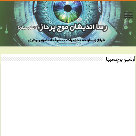
آرشیو برچسبها