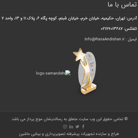
تماس با ما
آدرس: تهران، حکیمیه، خیابان خرم، خیابان شبنم، کوچه پگاه ۶، پلاک ۱۱ و ۱۳، واحد ۷
تلفکس: ۰۲۱۷۷۰۱۳۶۸۷
ایمیل : Info@RasaAndishan.ir
© تمامی حقوق این وب سایت متعلق به رسااندیشان موج پرداز می باشد.
طراح و سازنده تجهیزات پیشرفته تصویربرداری و بینایی ماشین