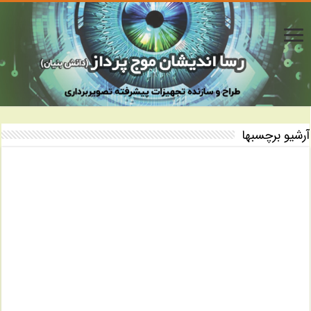
آرشیو برچسبها