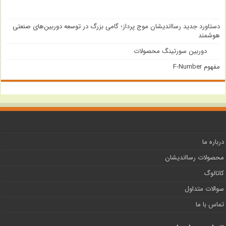
دستاورد جدید رسااندیشان موج پرداز؛ گامی بزرگ در توسعه دوربین‌های صنعتی
هوشمند
دوربین سورتینگ محصولات
مفهوم F-Number
درباره ما
محصولات رسااندیشان
کاتالوگ
سوالات متداول
تماس با ما