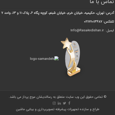
تماس با ما
آدرس: تهران، حکیمیه، خیابان خرم، خیابان شبنم، کوچه پگاه ۶، پلاک ۱۱ و ۱۳، واحد ۷
تلفکس: ۰۲۱۷۷۰۱۳۶۸۷
ایمیل : Info@RasaAndishan.ir
© تمامی حقوق این وب سایت متعلق به رسااندیشان موج پرداز می باشد.
طراح و سازنده تجهیزات پیشرفته تصویربرداری و بینایی ماشین