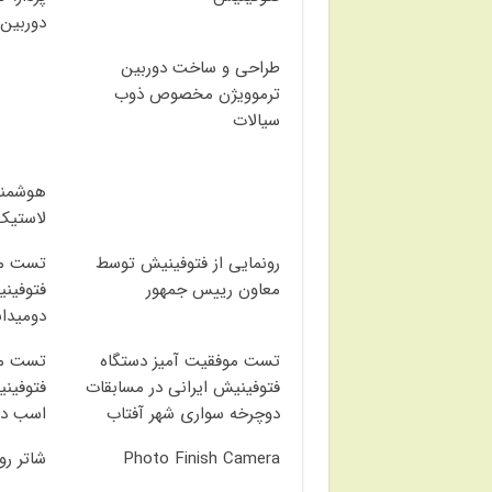
دوربین
طراحی و ساخت دوربین
ترموویژن مخصوص ذوب
سیالات
هوشمند
لاستیک
رونمایی از فتوفینیش توسط
تست مو
معاون رییس جمهور
فتوفینی
دومیدان
تست موفقیت آمیز دستگاه
تست مو
فتوفینیش ایرانی در مسابقات
فتوفینی
دوچرخه سواری شهر آفتاب
اسب دو
Photo Finish Camera
شاتر رو