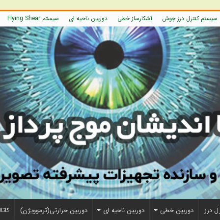
سیستم کنترل درز جوش
آشکارساز خطی
دوربین ناحیه ای
سیستم Flying Shear
ل درز
دوربین خطی
دوربین ناحیه ای
دوربین حرارتی(ترموویژن)
کاتا