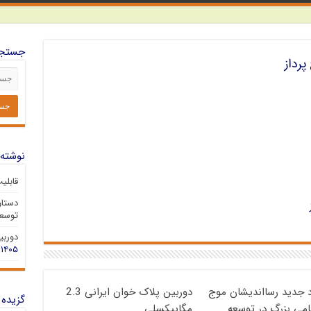
جستجو
رداز
نوشته‌
قابلی
دستاو
توسعه
دوربین 
۱۴۰۵
د جدید رسااندیشان موج
دوربین پلاک خوان ایرانی 2.3
گزیده 
گامی بزرگ در توسعه
مگاپیکسلی