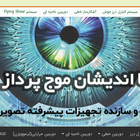
سیستم کنترل درز جوش
آشکارساز خطی
دوربین ناحیه ای
سیستم Flying Shear
ل درز
دوربین خطی
دوربین ناحیه ای
دوربین حرارتی(ترموویژن)
کاتا