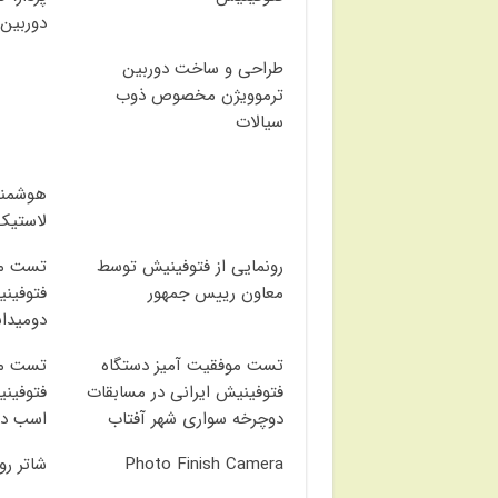
دوربین
طراحی و ساخت دوربین
ترموویژن مخصوص ذوب
سیالات
هوشمند
لاستیک
رونمایی از فتوفینیش توسط
تست مو
معاون رییس جمهور
فتوفینی
دومیدان
تست موفقیت آمیز دستگاه
تست مو
فتوفینیش ایرانی در مسابقات
فتوفینی
دوچرخه سواری شهر آفتاب
اسب دو
Photo Finish Camera
شاتر رو