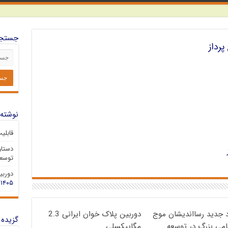
جستجو
رداز
نوشته‌
قابلی
دستاو
توسعه
دوربین 
۱۴۰۵
د جدید رسااندیشان موج
دوربین پلاک خوان ایرانی 2.3
گزیده 
گامی بزرگ در توسعه
مگاپیکسلی