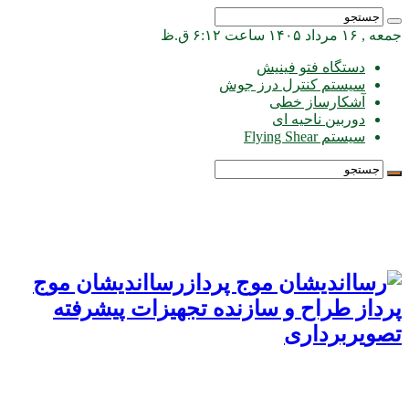
جمعه , ۱۶ مرداد ۱۴۰۵ ساعت ۶:۱۲ ق.ظ
دستگاه فتو فینیش
سیستم کنترل درز جوش
آشکارساز خطی
دوربین ناحیه ای
سیستم Flying Shear
رسااندیشان موج
پرداز طراح و سازنده تجهیزات پیشرفته
تصویربرداری