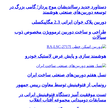
دستاورد جدید رسااندیشان موج پرداز؛ گامی بزرگ در
توسعه دوربین‌های صنعتی هوشمند
دوربین پلاک خوان ایرانی 2.3 مگاپیکسلی
طراحی و ساخت دوربین ترموویژن مخصوص ذوب
سیالات
هوشمند سازی و پایش عرض لاستیک خودرو
نسل هفتم دوربین‌های صنعتی ساخت ایران
رونمایی از فتوفینیش توسط معاون رییس جمهور
تست موفقیت آمیز دستگاه فتوفینیش ایرانی در
مسابقات دومیدانی مجموعه آفتاب انقلاب