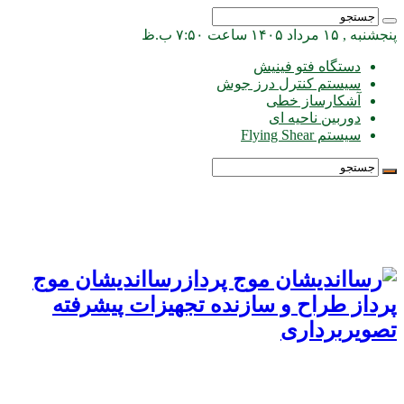
پنجشنبه , ۱۵ مرداد ۱۴۰۵ ساعت ۷:۵۰ ب.ظ
دستگاه فتو فینیش
سیستم کنترل درز جوش
آشکارساز خطی
دوربین ناحیه ای
سیستم Flying Shear
رسااندیشان موج
پرداز طراح و سازنده تجهیزات پیشرفته
تصویربرداری