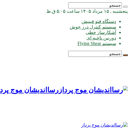
پنجشنبه , ۱۵ مرداد ۱۴۰۵ ساعت ۵:۰۵ ق.ظ
دستگاه فتو فینیش
سیستم کنترل درز جوش
آشکارساز خطی
دوربین ناحیه ای
سیستم Flying Shear
رسااندیشان موج پردا