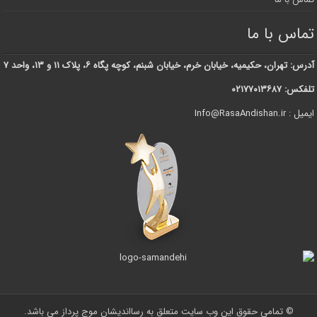
تماس با ما
آدرس: تهران، حکیمیه، خیابان خرم، خیابان شبنم، کوچه پگاه ۶، پلاک ۱۱ و ۱۳، واحد ۷
تلفکس: ۰۲۱۷۷۰۱۳۶۸۷
ایمیل : Info@RasaAndishan.ir
© تمامی حقوق این وب سایت متعلق به رسااندیشان موج پرداز می باشد.