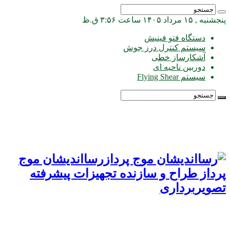
پنجشنبه , ۱۵ مرداد ۱۴۰۵ ساعت ۳:۵۶ ق.ظ
دستگاه فتو فینیش
سیستم کنترل درز جوش
آشکارساز خطی
دوربین ناحیه ای
سیستم Flying Shear
رسااندیشان موج
پرداز طراح و سازنده تجهیزات پیشرفته
تصویربرداری