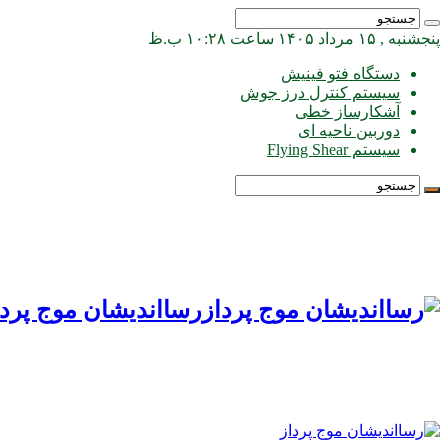
پنجشنبه , ۱۵ مرداد ۱۴۰۵ ساعت ۱۰:۲۸ ب.ظ
دستگاه فتو فینیش
سیستم کنترل درز جوش
آشکارساز خطی
دوربین ناحیه ای
سیستم Flying Shear
رسااندیشان موج پردا