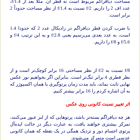
مساحت دیافراگم مربوط است نه قطر آن. مثلاً بعد از f/1.4،
عدد اف 2 را داریم. f/2 نسبت به f/1.4 از نظر مساحت حدوداً 2
برابر است.
با ضرب کردن قطر دیافراگم در رادیکال عدد 2 که حدودا 1.4
است، به عدد بعدی می‌رسیم یعنی f/2.8 و به این ترتیب f/4 و
f/5.6 و f/8 را داریم.
f/8 نسبت به f/2 از نظر مساحتی 16 برابر کوچک‌تر است و از
نظر قطری 4 برابر تنگ‌تر است. بنابراین اگر بخواهیم نور عکس
نهایی ثابت بماند، باید مدت زمان پرتوگیری یا همان اکسپوژر که
به آن اشاره کردم را 16 برابر بیشتر کنیم.
اثر تغییر نسبت کانونی روی عکس
هر چه دیافراگم بسته‌تر باشد، پرتوهایی که از لنز عبور می‌کنند،
تمرکز بیشتری خواهند یافت، به عبارت دیگر در حالت ایده‌آل
پرتوی اجسام دور و نزدیک همگی در یک نقطه که همان کانونی
عدسی است متمرکز می‌شوند.