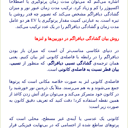
اشاره می‌کنم که می‌توان مدت زمان پرتوگیری یا اصطلاحاً
اکسپوژر را کم و زیاد کرد. ترکیب مدت زمان عبور نور و میزان
گشادگی دیافراگم مشخص می‌کند که تصویر چه قدر روشن یا
تیره است. به عبارتی کمیت مقدار پرتوگیری یا EV هر دو عامل
مدت زمان و گشادگی دیافراگم را در یک عدد ترکیب می‌کند.
روش بیان گشادگی دیافراگم در دوربین‌ها و لنزها
در دنیای عکاسی مناسب‌تر آن است که میزان باز بودن
دیافراگم را در رابطه با فاصله‌ی کانونی لنز بیان کنیم. یعنی
همان ترجمه‌ی
گشادگی نسبی دیافراگم
، که منظور از
نسبی
،
بیان قطر نسبت به فاصله‌ی کانونی
است.
فاصله‌ی کانونی لنز به صورت خلاصه مکانی است که پرتوها
جمع می‌شوند و به هم می‌رسند. مثلاً یک ذره‌بین نور خورشید را
در کانون خود متمرکز می‌کند و می‌توان برای آتش زدن کاغذ از
همین نقطه استفاده کرد! دقت کنید که تعریف دقیق کانون به
صورت زیر است:
کانونی یک عدسی یا آینه‌ی غیر مسطح، محلی است که
پرتوهای ساطع شده از اجسامی که در بی‌نهایت فیزیکی قرار