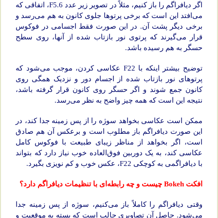
اگر دیافراگم را باز کنیم، مثلاً در تصویر زیر عدد F5.6، اتفاقی که
می‌افتد این است که برخی پرتوها جلوی کانون به هم می‌رسد و
برخی دیگر پشت آن. در این صورت فقط اجسامی در فوکوس
قرار می‌گیرند که پرتوی نور بازتاب شده از آنها، روی سطح
حسگر به هم رسیده باشد.
توضیح بیشتر اینکه با F22 عکاسی کردن، موجب می‌شود که
پرتوهای نور بازتاب شده از اجسام دور و نزدیک همگی روی
کانون جمع شوند و اگر حسگر روی کانون قرار گرفته باشد،
نتیجه این است که همه چیز واضح به نظر می‌رسد.
ممکن است عکاسی بخواهد سوژه را از پس زمینه جدا کند، در
این صورت دیافراگم باز مطلوب است و برعکس آن هم صادق
است، اگر بخواهد از مناظر زیبای طبیعت با فوکوس کامل
عکاسی کند، به یک دوربین فوق‌العاده خوب نیاز دارد که بتواند
با دیافراگمی به کوچکی F22، عکس خوب و کم نویزی بگیرد.
افکت Bokeh چیست و چه رابطه‌ای با تنظیمات دیافراگم دارد؟
وقتی دیافراگم را کاملاً باز می‌کنیم، سوژه از پس زمینه جدا
می‌شود. حاصل آن تصاویری جالب است که بسته به موقعیت و