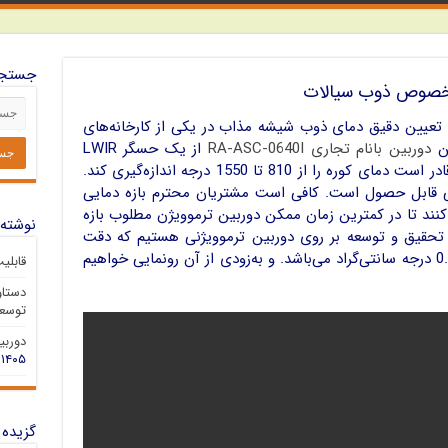
جستجو
مخصوص ذوب سیالات
 تعیین دقیق دمای ذوب شیشه مذاب در یکی از کارخانه‌های
ین
دوربین بانام تجاری RA-ASC-0640I
از یک حسگر LWIR
بهره می‌برد که با دقت 1 درجه سانتی‌گراد قادر است دمای کوره را از 810 تا 1550 درجه اندازه‌گیری کند.
احتی قابل حصول است. کافی است مشتریان محترم بازه دمایی
کنند تا در کمترین زمان ممکن دوربین ترموویژن مطلوب بازه
نوشته‌
ل تحقیق و توسعه بر روی دوربین ترموویژنی هستیم که دقت
اندازه‌گیری آن در بازه 2500 درجه معادل 0.1 درجه سانتی‌گراد می‌باشد. و به‌زودی از آن رونمایی خواهیم
قابلی
دستاو
توسعه
دوربین 
۱۴۰۵
گزیده 