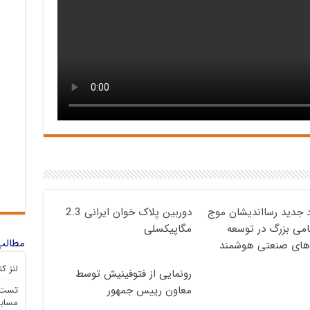
د جدید رسااندیشان موج
دوربین پلاک خوان ایرانی 2.3
گامی بزرگ در توسعه
مگاپیکسلی
مطالب 
‌های صنعتی هوشمند
لنز ک
رونمایی از فتوفینیش توسط
معاون رییس جمهور
تست م
مسابق