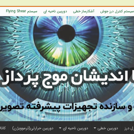
سیستم کنترل درز جوش
آشکارساز خطی
دوربین ناحیه ای
سیستم Flying Shear
ل درز
دوربین خطی
دوربین ناحیه ای
دوربین حرارتی(ترموویژن)
کاتا