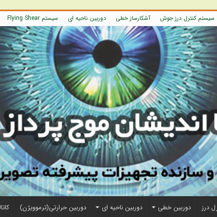
سیستم کنترل درز جوش
آشکارساز خطی
دوربین ناحیه ای
سیستم Flying Shear
ل درز
دوربین خطی
دوربین ناحیه ای
دوربین حرارتی(ترموویژن)
کاتا