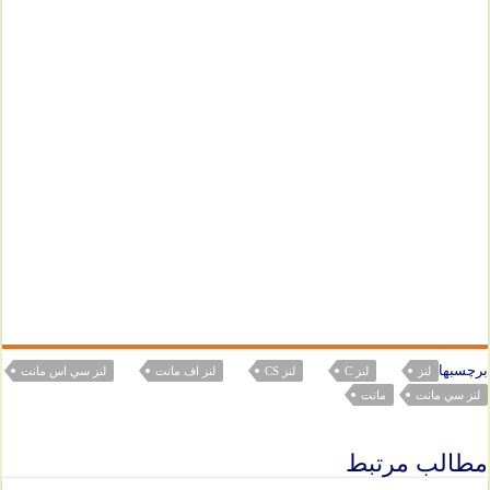
برچسبها
لنز
لنز C
لنز CS
لنز اف مانت
لنز سي اس مانت
لنز سي مانت
مانت
مطالب مرتبط